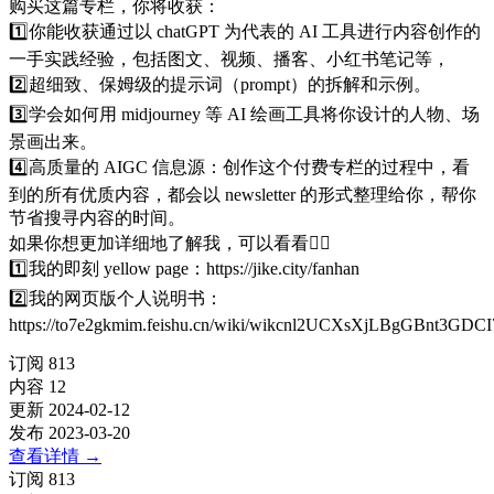
购买这篇专栏，你将收获：
1️⃣你能收获通过以 chatGPT 为代表的 AI 工具进行内容创作的
一手实践经验，包括图文、视频、播客、小红书笔记等，
2️⃣超细致、保姆级的提示词（prompt）的拆解和示例。
3️⃣学会如何用 midjourney 等 AI 绘画工具将你设计的人物、场
景画出来。
4️⃣高质量的 AIGC 信息源：创作这个付费专栏的过程中，看
到的所有优质内容，都会以 newsletter 的形式整理给你，帮你
节省搜寻内容的时间。
如果你想更加详细地了解我，可以看看👇🏻
1️⃣我的即刻 yellow page：https://jike.city/fanhan
2️⃣我的网页版个人说明书：
https://to7e2gkmim.feishu.cn/wiki/wikcnl2UCXsXjLBgGBnt3GDCI
订阅
813
内容
12
更新
2024-02-12
发布
2023-03-20
查看详情
→
订阅
813