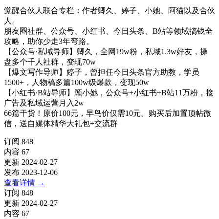
觉醒合伙人联合专栏：作者卿久、婷子、小她、阿猫以及合伙
人。
朋友圈社群、公众号、小红书、今日头条、B站等领域搞钱全
攻略，助你少走3年弯路。
【公众号·私域导师】卿久，全网19w粉，私域1.3w好友，操
盘多个千人社群，变现70w
【爆文写作导师】婷子，曾担任今日头条官方助教，学员
1500+，人物稿多篇100w级爆款，变现50w
【小红书·B站导师】顾小她，公众号+小红书+B站11万粉，接
广告及私域运营月入2w
66篇干货！原价100元，早鸟价仅需10元。购买后加置顶帖微
信，送自媒体精华大礼包+交流群
订阅
848
内容
67
更新
2024-02-27
发布
2023-12-06
查看详情
→
订阅
848
更新
2024-02-27
内容
67