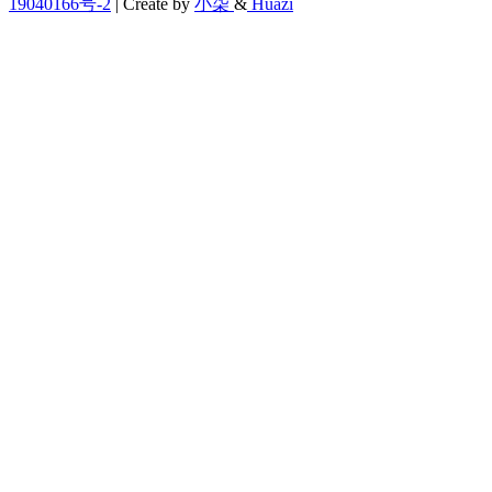
19040166号-2
| Create by
小柒
&
Huazi