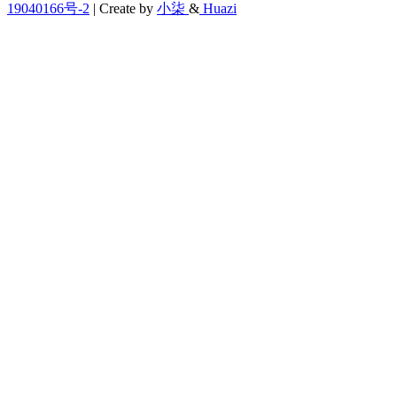
19040166号-2
| Create by
小柒
&
Huazi