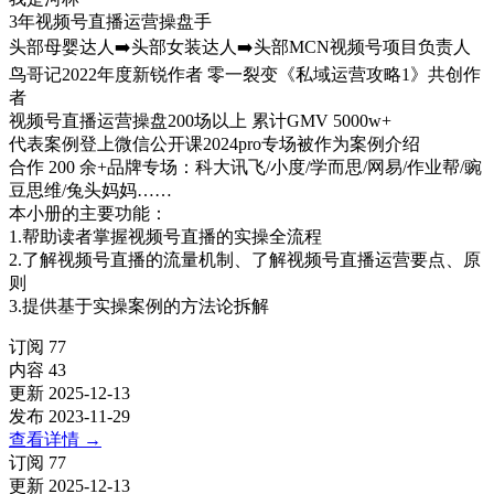
3年视频号直播运营操盘手
头部母婴达人➡️头部女装达人➡️头部MCN视频号项目负责人
鸟哥记2022年度新锐作者 零一裂变《私域运营攻略1》共创作
者
视频号直播运营操盘200场以上 累计GMV 5000w+
代表案例登上微信公开课2024pro专场被作为案例介绍
合作 200 余+品牌专场：科大讯飞/小度/学而思/网易/作业帮/豌
豆思维/兔头妈妈……
本小册的主要功能：
1.帮助读者掌握视频号直播的实操全流程
2.了解视频号直播的流量机制、了解视频号直播运营要点、原
则
3.提供基于实操案例的方法论拆解
订阅
77
内容
43
更新
2025-12-13
发布
2023-11-29
查看详情
→
订阅
77
更新
2025-12-13