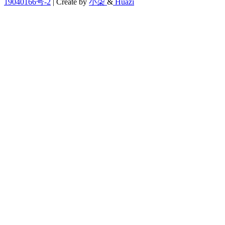
19040166号-2
| Create by
小柒
&
Huazi