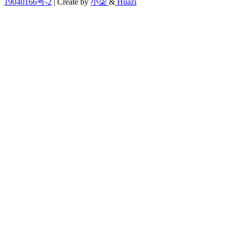
19040166号-2
| Create by
小柒
&
Huazi